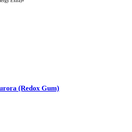
ergy Extra)»
urora (Redox Gum)