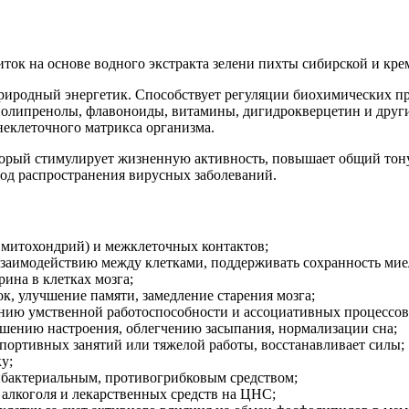
ок на основе водного экстракта зелени пихты сибирской и кре
риродный энергетик. Способствует регуляции биохимических пр
 полипренолы, флавоноиды, витамины, дигидрокверцетин и дру
еклеточного матрикса организма.
торый стимулирует жизненную активность, повышает общий тону
иод распространения вирусных заболеваний.
, митохондрий) и межклеточных контактов;
взаимодействию между клетками, поддерживать сохранность мие
ина в клетках мозга;
к, улучшение памяти, замедление старения мозга;
нию умственной работоспособности и ассоциативных процессов
шению настроения, облегчению засыпания, нормализации сна;
портивных занятий или тяжелой работы, восстанавливает силы;
у;
ибактериальным, противогрибковым средством;
 алкоголя и лекарственных средств на ЦНС;