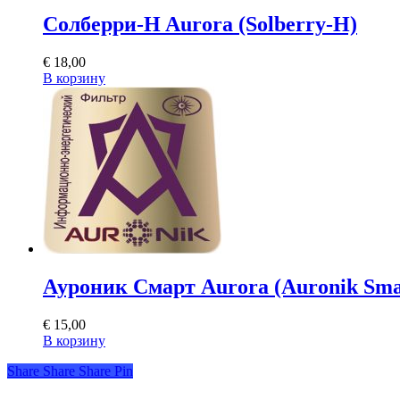
Солберри-H Aurora (Solberry-H)
€
18,00
В корзину
Ауроник Смарт Aurora (Auronik Sma
€
15,00
В корзину
Share
Share
Share
Share
Pin