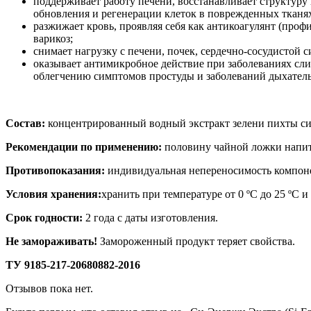
поддерживает работу печени, восстанавливает структуру
обновления и регенерации клеток в поврежденных тканя
разжижает кровь, проявляя себя как антикоагулянт (проф
варикоз;
снимает нагрузку с печени, почек, сердечно-сосудистой 
оказывает антимикробное действие при заболеваниях слиз
облегчению симптомов простуды и заболеваний дыхател
Состав:
концентрированный водный экстракт зелени пихты сиби
Рекомендации по применению:
половину чайной ложки напитка
Противопоказания:
индивидуальная непереносимость компоне
Условия хранения:
хранить при температуре от 0 ºС до 25 ºС 
Срок годности:
2 года c даты изготовления.
Не замораживать!
Замороженный продукт теряет свойства.
ТУ 9185-217-20680882-2016
Отзывов пока нет.