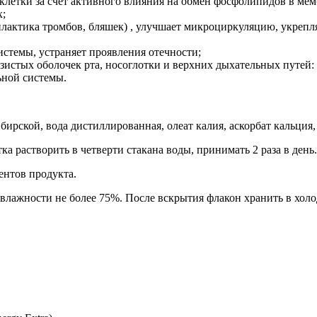
 клетки за счет активного влияния на обмен фосфолипидов в мем
х;
илактика тромбов, бляшек) , улучшает микроциркуляцию, укрепл
системы, устраняет проявления отечности;
истых оболочек рта, носоглотки и верхних дыхательных путей: с
ьной системы.
рской, вода дистиллированная, олеат калия, аскорбат кальция, 
 растворить в четверти стакана воды, принимать 2 раза в день.
нтов продукта.
и влажности не более 75%. После вскрытия флакон хранить в холо