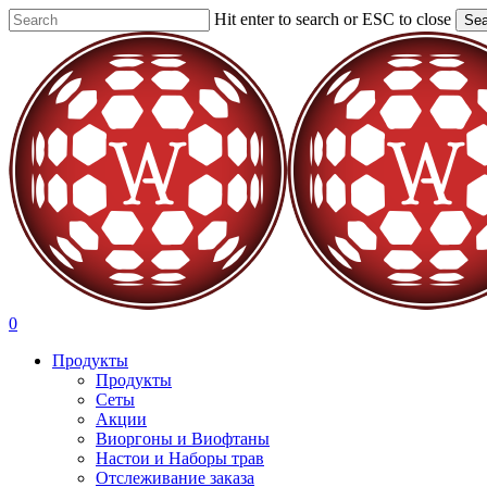
Skip
Hit enter to search or ESC to close
Sea
to
Close
main
Search
content
search
account
0
Menu
Продукты
Продукты
Сеты
Акции
Виоргоны и Виофтаны
Настои и Наборы трав
Отслеживание заказа