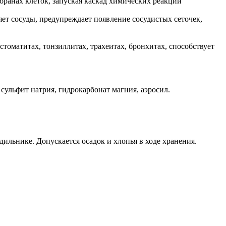
бранах клеток, запуская каскад химических реакций
яет сосуды, предупреждает появление сосудистых сеточек,
томатитах, тонзиллитах, трахеитах, бронхитах, способствует
сульфит натрия, гидрокарбонат магния, аэросил.
дильнике. Допускается осадок и хлопья в ходе хранения.