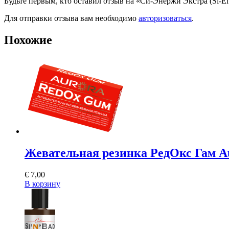
Будьте первым, кто оставил отзыв на «Си-Энержи Экстра (Si-En
Для отправки отзыва вам необходимо
авторизоваться
.
Похожие
Жевательная резинка РедОкс Гам A
€
7,00
В корзину