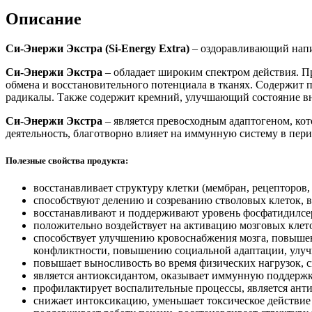
Extra)
Описание
Си-Энержи Экстра (Si-Energy Extra)
– оздоравливающий напит
Си-Энержи Экстра
– обладает широким спектром действия. П
обмена и восстановительного потенциала в тканях. Содержит
радикалы. Также содержит кремний, улучшающий состояние вн
Си-Энержи Экстра
– является превосходным адаптогеном, ко
деятельность, благотворно влияет на иммунную систему в пер
Полезные свойства продукта:
восстанавливает структуру клетки (мембран, рецепторов
способствуют делению и созреванию стволовых клеток, 
восстанавливают и поддерживают уровень фосфатидилсер
положительно воздействует на активацию мозговых клето
способствует улучшению кровоснабжения мозга, повыше
конфликтности, повышению социальной адаптации, улуч
повышает выносливость во время физических нагрузок, с
является антиоксидантом, оказывает иммунную поддержк
профилактирует воспалительные процессы, является ант
снижает интоксикацию, уменьшает токсическое действие