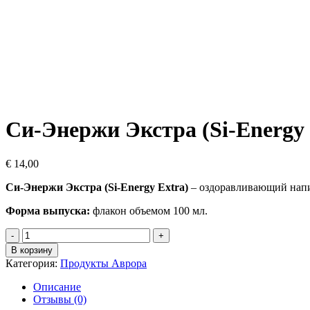
Си-Энержи Экстра (Si-Energy 
€
14,00
Си-Энержи Экстра (Si-Energy Extra)
– оздоравливающий напит
Форма выпуска:
флакон объемом 100 мл.
Количество
товара
В корзину
Си-
Категория:
Продукты Аврора
Энержи
Экстра
Описание
(Si-
Отзывы (0)
Energy