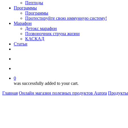
Пептиды
Программы
Программы
Протестируйте свою иммунную систему!
Марафон
Детокс марафон
Позвоночник струна жизни
КАСКАД
Статьи
facebook
youtube
instagram
search
account
0
was successfully added to your cart.
Главная
Онлайн магазин полезных продуктов Aurora
Продукты