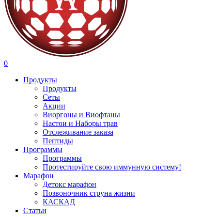
search
account
0
Menu
Продукты
Продукты
Сеты
Акции
Виоргоны и Виофтаны
Настои и Наборы трав
Отслеживание заказа
Пептиды
Программы
Программы
Протестируйте свою иммунную систему!
Марафон
Детокс марафон
Позвоночник струна жизни
КАСКАД
Статьи