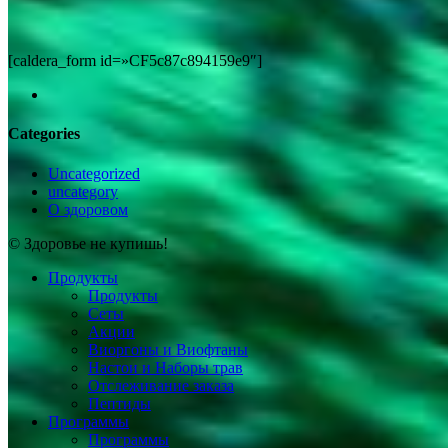
[caldera_form id=»CF5c87c894159e9″]
youtube
Categories
Uncategorized
uncategory
О здоровом
© Здоровье не купишь!
Close
Продукты
Menu
Продукты
Сеты
Акции
Виоргоны и Виофтаны
Настои и Наборы трав
Отслеживание заказа
Пептиды
Программы
Программы