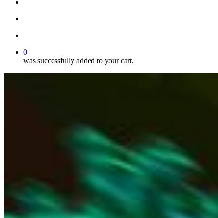
facebook
youtube
instagram
search
account
0
was successfully added to your cart.