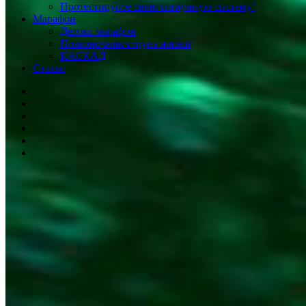
Протестируйте свою иммунную систему!
Марафон
Детокс марафон
Позвоночник струна жизни
КАСКАД
Статьи
facebook
youtube
instagram
vk
phone
email