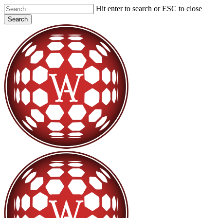
Skip
Hit enter to search or ESC to close
to
Search
main
Close
content
Search