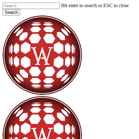
Skip
Hit enter to search or ESC to close
to
Search
main
Close
content
Search