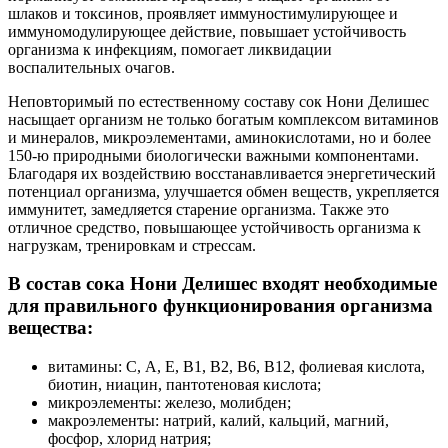
шлаков и токсинов, проявляет иммуностимулирующее и
иммуномодулирующее действие, повышает устойчивость
организма к инфекциям, помогает ликвидации
воспалительных очагов.
Неповторимый по естественному составу сок Нони Делишес
насыщает организм не только богатым комплексом витаминов
и минералов, микроэлементами, аминокислотами, но и более
150-ю природными биологически важными компонентами.
Благодаря их воздействию восстанавливается энергетический
потенциал организма, улучшается обмен веществ, укрепляется
иммунитет, замедляется старение организма. Также это
отличное средство, повышающее устойчивость организма к
нагрузкам, тренировкам и стрессам.
В состав сока Нони Делишес входят необходимые
для правильного функционирования организма
вещества:
витамины: С, А, Е, В1, В2, В6, В12, фолиевая кислота,
биотин, ниацин, пантотеновая кислота;
микроэлементы: железо, молибден;
макроэлементы: натрий, калий, кальций, магний,
фосфор, хлорид натрия;