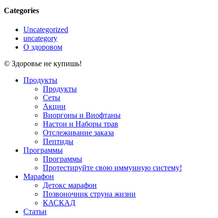
Categories
Uncategorized
uncategory
О здоровом
© Здоровье не купишь!
Close
Продукты
Menu
Продукты
Сеты
Акции
Виоргоны и Виофтаны
Настои и Наборы трав
Отслеживание заказа
Пептиды
Программы
Программы
Протестируйте свою иммунную систему!
Марафон
Детокс марафон
Позвоночник струна жизни
КАСКАД
Статьи