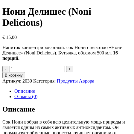
Нони Делишес (Noni
Delicious)
€
15,00
Напиток концентрированный: сок Нони с мякотью «Нони
Делишес» (Noni Delicious). Бутылка, объемом 500 мл.
16
порций.
Количество
товара
В корзину
Нони
Артикул:
2030
Категория:
Продукты Аврора
Делишес
(Noni
Описание
Delicious)
Отзывы (0)
Описание
Сок Нони вобрал в себя всю целительную мощь природы и
является одним из самых активных антиоксидантом. Он
нормализует обменные процессы, очищает организм от