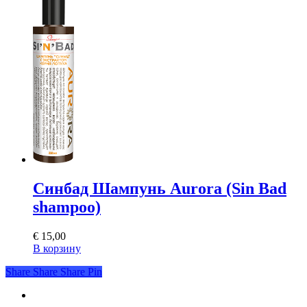
Синбад Шампунь Aurora (Sin Bad
shampoo)
€
15,00
В корзину
Share
Share
Share
Share
Pin
youtube