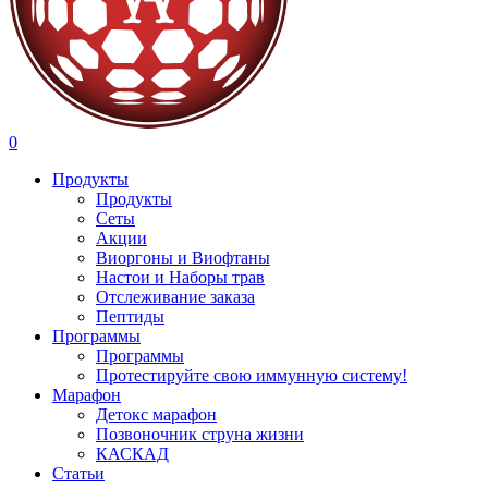
search
account
0
Menu
Продукты
Продукты
Сеты
Акции
Виоргоны и Виофтаны
Настои и Наборы трав
Отслеживание заказа
Пептиды
Программы
Программы
Протестируйте свою иммунную систему!
Марафон
Детокс марафон
Позвоночник струна жизни
КАСКАД
Статьи