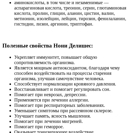
аминокислоты, в том числе и незаменимые —
аспарагиновая кислота, треонин, серин, глютаминовая
кислота, пролин, глицин, аланин, цистин, валин,
метионин, изолейцин, лейцин, тирозин, фенилаланин,
гистидин, лизин, аргинин, триптофан.
Полезные свойства Нони Делишес:
Укрепляет иммунитет, повышает общую
сопротивляемость организма.
Является мощным антиоксидантом, благодаря чему
способен воздействовать на процессы старения
организма, улучшая самочувствие человека.
Способствует нормализации кровяного давления.
Восстанавливает и помогает регулировать сон.
Помогает при неврозах, депрессии.
Применяется при лечении аллергии.
Помогает при респираторных заболеваниях.
Уменьшает симптомы при рассеянном склерозе.
Улучшает память, ясность мышления.
Помогает при лечении мигреней.
Помогает при геморрое.
Оказывает тонизирующее воздействие.