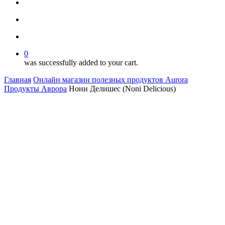
facebook
youtube
instagram
search
account
0
was successfully added to your cart.
Главная
Онлайн магазин полезных продуктов Aurora
Продукты Аврора
Нони Делишес (Noni Delicious)