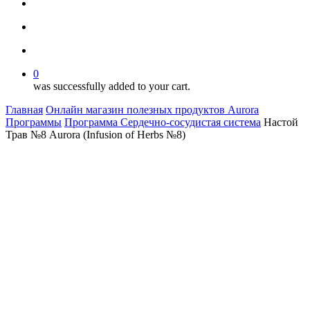
facebook
youtube
instagram
search
account
0
was successfully added to your cart.
Главная
Онлайн магазин полезных продуктов Aurora
Программы
Программа Сердечно-сосудистая система
Настой
Трав №8 Aurora (Infusion of Herbs №8)