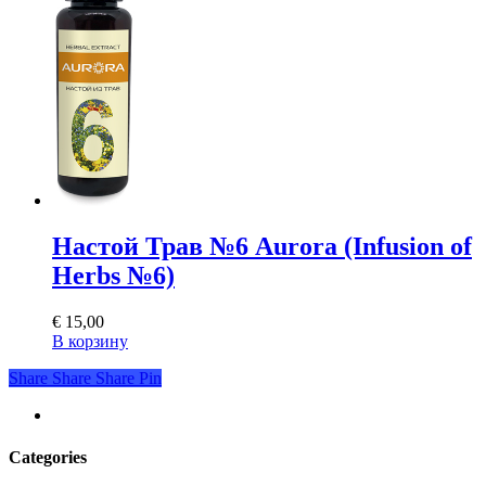
Настой Трав №6 Aurora (Infusion of
Herbs №6)
€
15,00
В корзину
Share
Share
Share
Share
Pin
youtube
Categories