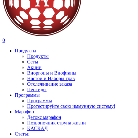
search
account
0
Menu
Продукты
Продукты
Сеты
Акции
Виоргоны и Виофтаны
Настои и Наборы трав
Отслеживание заказа
Пептиды
Программы
Программы
Протестируйте свою иммунную систему!
Марафон
Детокс марафон
Позвоночник струна жизни
КАСКАД
Статьи