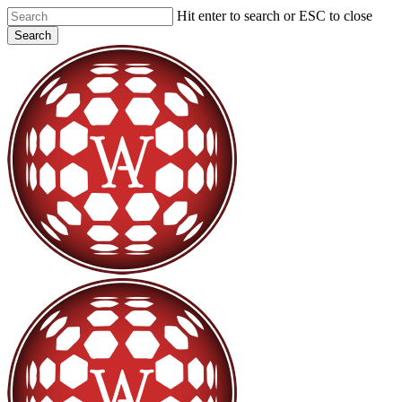
Skip
Hit enter to search or ESC to close
to
Search
main
Close
content
Search