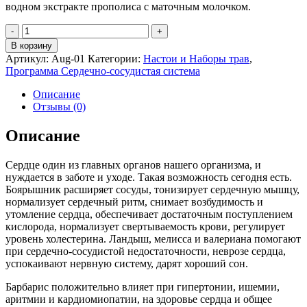
водном экстракте прополиса с маточным молочком.
Количество
товара
В корзину
Настой
Артикул:
Aug-01
Категории:
Настои и Наборы трав
,
Трав
Программа Сердечно-сосудистая система
№8
Aurora
Описание
(Infusion
Отзывы (0)
of
Herbs
Описание
№8)
Сердце один из главных органов нашего организма, и
нуждается в заботе и уходе. Такая возможность сегодня есть.
Боярышник расширяет сосуды, тонизирует сердечную мышцу,
нормализует сердечный ритм, снимает возбудимость и
утомление сердца, обеспечивает достаточным поступлением
кислорода, нормализует свертываемость крови, регулирует
уровень холестерина. Ландыш, мелисса и валериана помогают
при сердечно-сосудистой недостаточности, неврозе сердца,
успокаивают нервную систему, дарят хороший сон.
Барбарис положительно влияет при гипертонии, ишемии,
аритмии и кардиомиопатии, на здоровье сердца и общее