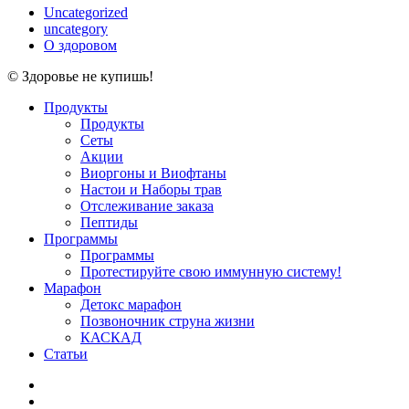
Uncategorized
uncategory
О здоровом
© Здоровье не купишь!
Close
Продукты
Menu
Продукты
Сеты
Акции
Виоргоны и Виофтаны
Настои и Наборы трав
Отслеживание заказа
Пептиды
Программы
Программы
Протестируйте свою иммунную систему!
Марафон
Детокс марафон
Позвоночник струна жизни
КАСКАД
Статьи
facebook
youtube