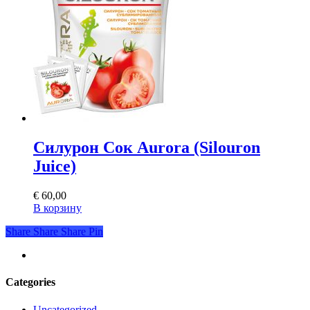
Силурон Сок Aurora (Silouron
Juice)
€
60,00
В корзину
Share
Share
Share
Share
Pin
youtube
Categories
Uncategorized