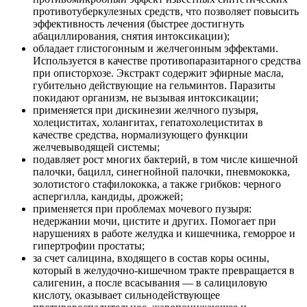
противотуберкулезных средств, что позволяет повысить
эффективность лечения (быстрее достигнуть
абациллирования, снятия интоксикации);
обладает глистогонным и желчегонным эффектами.
Используется в качестве противопаразитарного средства
при описторхозе. Экстракт содержит эфирные масла,
губительно действующие на гельминтов. Паразиты
покидают организм, не вызывая интоксикации;
применяется при дискинезии желчного пузыря,
холециститах, холангитах, гепатохолециститах в
качестве средства, нормализующего функции
желчевыводящей системы;
подавляет рост многих бактерий, в том числе кишечной
палочки, бацилл, синегнойной палочки, пневмококка,
золотистого стафилококка, а также грибков: черного
аспергилла, кандиды, дрожжей;
применяется при проблемах мочевого пузыря:
недержании мочи, цистите и других. Помогает при
нарушениях в работе желудка и кишечника, геморрое и
гипертрофии простаты;
за счет салицина, входящего в состав коры осины,
который в желудочно-кишечном тракте превращается в
салигенин, а после всасывания — в салициловую
кислоту, оказывает сильнодействующее