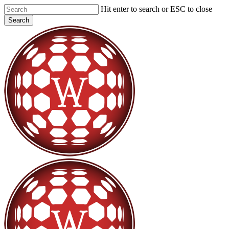
Skip
Hit enter to search or ESC to close
to
Search
main
Close
content
Search