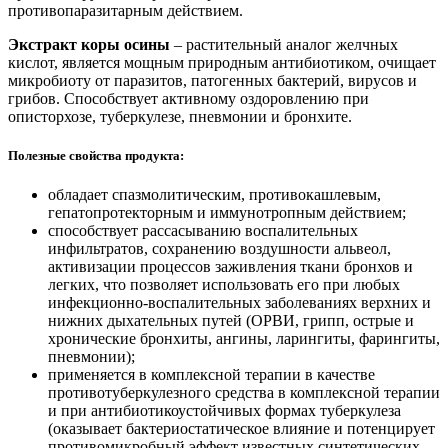
противопаразитарным действием.
Экстракт коры осины
– растительный аналог желчных
кислот, является мощным природным антибиотиком, очищает
микробиоту от паразитов, патогенных бактерий, вирусов и
грибов. Способствует активному оздоровлению при
описторхозе, туберкулезе, пневмонии и бронхите.
Полезные свойства продукта:
обладает спазмолитическим, противокашлевым,
гепатопротекторным и иммунотропным действием;
способствует рассасыванию воспалительных
инфильтратов, сохранению воздушности альвеол,
активизации процессов заживления ткани бронхов и
легких, что позволяет использовать его при любых
инфекционно-воспалительных заболеваниях верхних и
нижних дыхательных путей (ОРВИ, грипп, острые и
хронические бронхиты, ангины, ларингиты, фарингиты,
пневмонии);
применяется в комплексной терапии в качестве
противотуберкулезного средства в комплексной терапии
и при антибиотикоустойчивых формах туберкулеза
(оказывает бактериостатическое влияние и потенцирует
противомикробный эффект известных синтетических