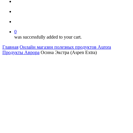
facebook
youtube
instagram
search
account
0
was successfully added to your cart.
Главная
Онлайн магазин полезных продуктов Aurora
Продукты Аврора
Осина Экстра (Aspen Extra)