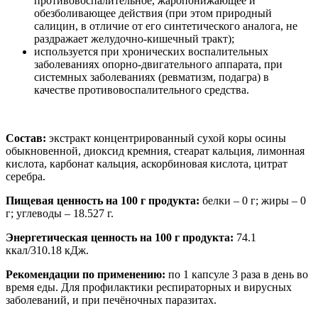
противовоспалительное, жаропонижающее и
обезболивающее действия (при этом природный
салицин, в отличие от его синтетического аналога, не
раздражает желудочно-кишечный тракт);
используется при хронических воспалительных
заболеваниях опорно-двигательного аппарата, при
системных заболеваниях (ревматизм, подагра) в
качестве противовоспалительного средства.
Состав:
экстракт концентрированный сухой коры осины
обыкновенной, диоксид кремния, стеарат кальция, лимонная
кислота, карбонат кальция, аскорбиновая кислота, цитрат
серебра.
Пищевая ценность на 100 г продукта:
белки – 0 г; жиры – 0
г; углеводы – 18.527 г.
Энергетическая ценность на 100 г продукта:
74.1
ккал/310.18 кДж.
Рекомендации по применению:
по 1 капсуле 3 раза в день во
время еды. Для профилактики респираторных и вирусных
заболеваний, и при печёночных паразитах.