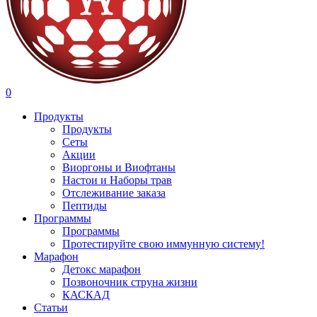
search
account
0
Menu
Продукты
Продукты
Сеты
Акции
Виоргоны и Виофтаны
Настои и Наборы трав
Отслеживание заказа
Пептиды
Программы
Программы
Протестируйте свою иммунную систему!
Марафон
Детокс марафон
Позвоночник струна жизни
КАСКАД
Статьи