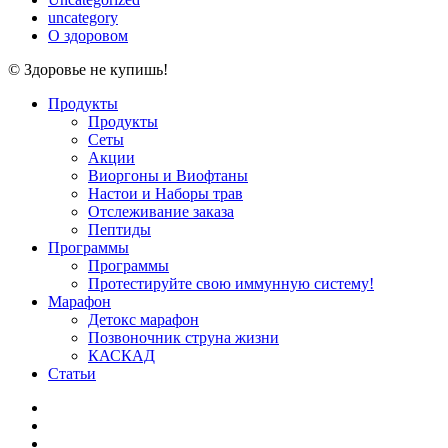
uncategory
О здоровом
© Здоровье не купишь!
Close
Продукты
Menu
Продукты
Сеты
Акции
Виоргоны и Виофтаны
Настои и Наборы трав
Отслеживание заказа
Пептиды
Программы
Программы
Протестируйте свою иммунную систему!
Марафон
Детокс марафон
Позвоночник струна жизни
КАСКАД
Статьи
facebook
youtube
instagram