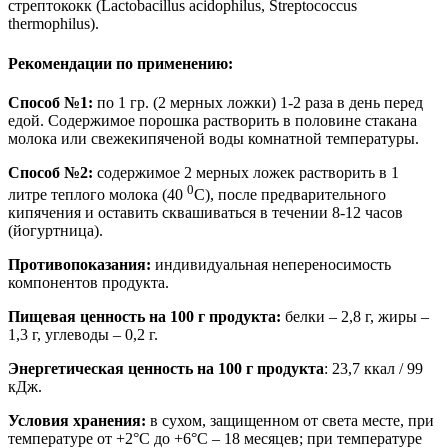
стрептококк (Lactobacillus acidophilus, Streptococcus
thermophilus).
Рекомендации по применению:
Способ №1:
по 1 гр. (2 мерных ложки) 1-2 раза в день перед
едой. Содержимое порошка растворить в половине стакана
молока или свежекипяченой воды комнатной температуры.
Способ №2:
содержимое 2 мерных ложек растворить в 1
0
литре теплого молока (40
С), после предварительного
кипячения и оставить сквашиваться в течении 8-12 часов
(йогуртница).
Противопоказания:
индивидуальная непереносимость
компонентов продукта.
Пищевая ценность на 100 г продукта:
белки – 2,8 г, жиры –
1,3 г, углеводы – 0,2 г.
Энергетическая ценность на 100 г продукта
: 23,7 ккал / 99
кДж.
Условия хранения:
в сухом, защищенном от света месте, при
температуре от +2°С до +6°С – 18 месяцев; при температуре