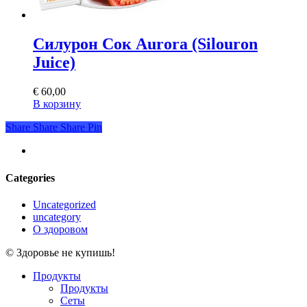
Силурон Сок Aurora (Silouron
Juice)
€
60,00
В корзину
Share
Share
Share
Share
Pin
youtube
Categories
Uncategorized
uncategory
О здоровом
© Здоровье не купишь!
Close
Продукты
Menu
Продукты
Сеты