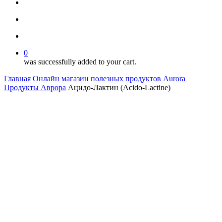
facebook
youtube
instagram
search
account
0
was successfully added to your cart.
Главная
Онлайн магазин полезных продуктов Aurora
Продукты Аврора
Ацидо-Лактин (Acido-Lactine)