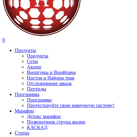
search
account
0
Menu
Продукты
Продукты
Сеты
Акции
Виоргоны и Виофтаны
Настои и Наборы трав
Отслеживание заказа
Пептиды
Программы
Программы
Протестируйте свою иммунную систему!
Марафон
Детокс марафон
Позвоночник струна жизни
КАСКАД
Статьи