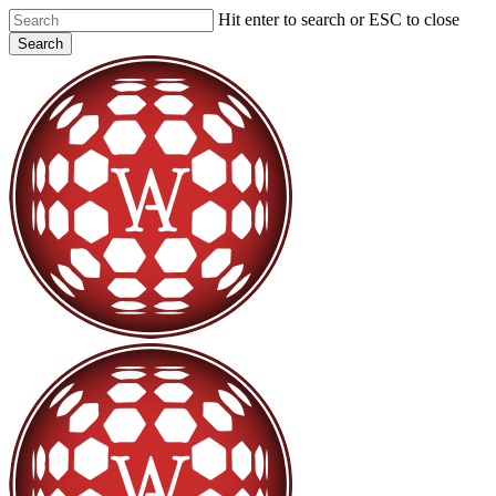
Skip
Hit enter to search or ESC to close
to
Search
main
Close
content
Search